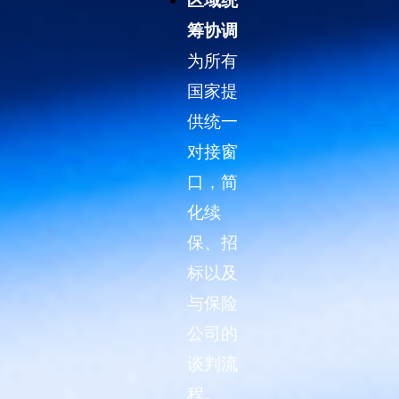
区域统
筹协调
为所有
国家提
供统一
对接窗
口，简
化续
保、招
标以及
与保险
公司的
谈判流
程。