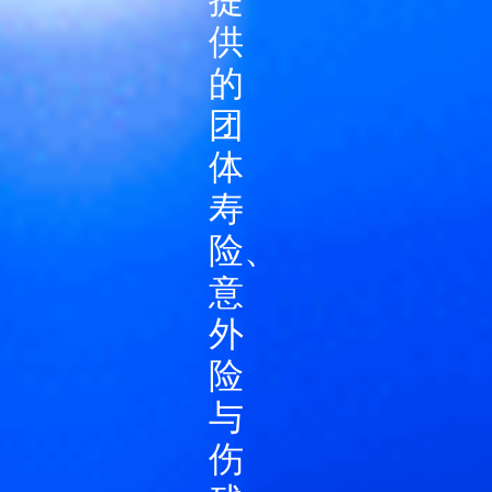
供
的
团
体
寿
险、
意
外
险
与
伤