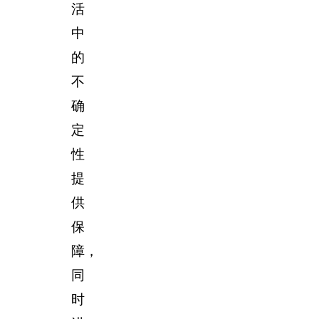
活
中
的
不
确
定
性
提
供
保
障，
同
时