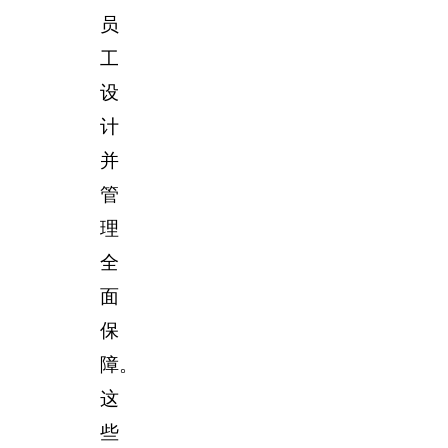
员
工
设
计
并
管
理
全
面
保
障。
这
些