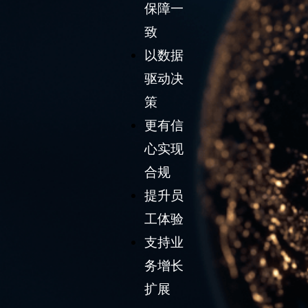
保障一
致
以数据
驱动决
策
更有信
心实现
合规
提升员
工体验
支持业
务增长
扩展