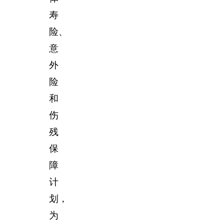
寿
险、
意
外
险
和
伤
残
保
障
计
划，
为