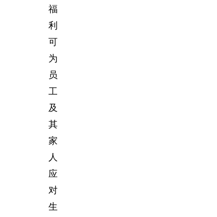
福
利
可
为
员
工
及
其
家
人
应
对
生