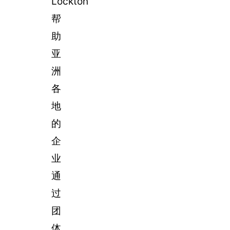
Lockton
帮
助
亚
洲
各
地
的
企
业
通
过
团
体