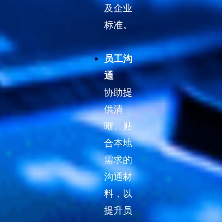
及企业
标准。
员工沟
通
协助提
供清
晰、贴
合本地
需求的
沟通材
料，以
提升员