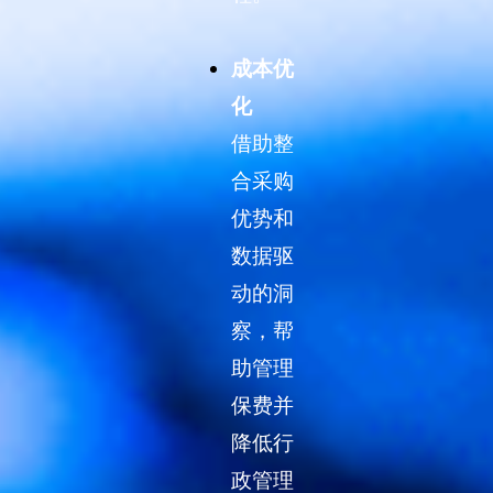
成本优
化
借助整
合采购
优势和
数据驱
动的洞
察，帮
助管理
保费并
降低行
政管理