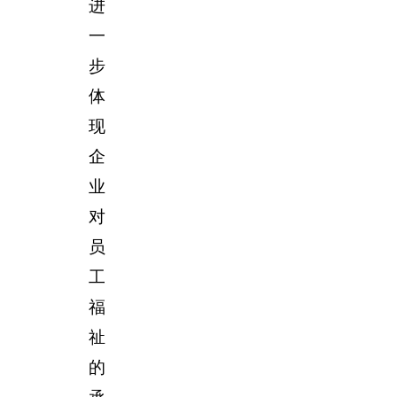
进
一
步
体
现
企
业
对
员
工
福
祉
的