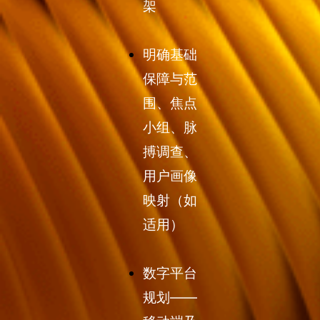
架
明确基础
保障与范
围、焦点
小组、脉
搏调查、
用户画像
映射（如
适用）
数字平台
规划——