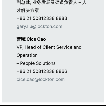
副总裁, 业务发展及渠道负责人 – 人
才解决方案
+86 21 50812338 8883
gary.liu@lockton.com
曹曦 Cice Cao
VP, Head of Client Service and
Operation
– People Solutions
+86 21 50812338 8866
cice.cao@lockton.com