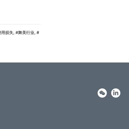
费用损失
,
舞美行业
,