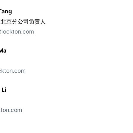
Tang
– 北京分公司负责人
@lockton.com
Ma
ckton.com
Li
kton.com