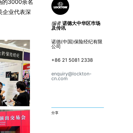
的3000余名
美企业代表深
编者
诺德大中华区巿场
及传讯
诺德(中国)保险经纪有限
公司
+86 21 5081 2338
enquiry@lockton-
cn.com
分享