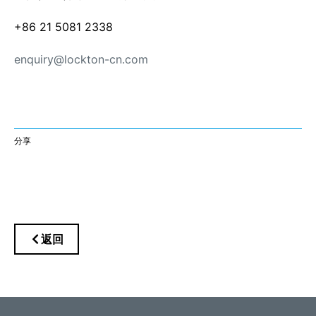
+86 21 5081 2338
enquiry@lockton-cn.com
分享
返回